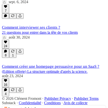
sept. 6, 2024
7
Comment interviewer ses clients ?
21 questions pour entrer dans la tête de vos clients
août 30, 2024
24
8
1
Comment créer une homepage persuasive pour un SaaS ?
(Edition offerte) La structure optimale d'après la science.
août 23, 2024
16
4
© 2026 Clément Fromont
·
Publisher Privacy
∙
Publisher Terms
Substack
·
Confidentialité
∙
Conditions
∙
Avis de collecte