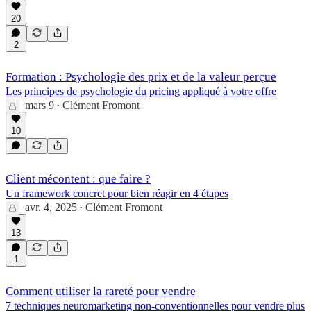
20
2
Formation : Psychologie des prix et de la valeur perçue
Les principes de psychologie du pricing appliqué à votre offre
mars 9
Clément Fromont
•
10
Client mécontent : que faire ?
Un framework concret pour bien réagir en 4 étapes
avr. 4, 2025
Clément Fromont
•
13
1
Comment utiliser la rareté pour vendre
7 techniques neuromarketing non-conventionnelles pour vendre plus