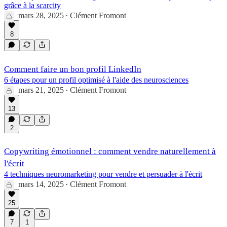
grâce à la scarcity
mars 28, 2025
Clément Fromont
•
8
Comment faire un bon profil LinkedIn
6 étapes pour un profil optimisé à l'aide des neurosciences
mars 21, 2025
Clément Fromont
•
13
2
Copywriting émotionnel : comment vendre naturellement à
l'écrit
4 techniques neuromarketing pour vendre et persuader à l'écrit
mars 14, 2025
Clément Fromont
•
25
7
1