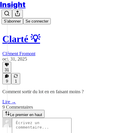
Insight
S'abonner
Se connecter
Clarté 💡
Clément Fromont
oct. 31, 2025
31
9
1
Comment sortir du lot en en faisant moins ?
Lire →
9 Commentaires
Le premier en haut